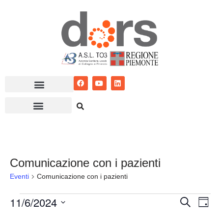
Vai
al
contenuto
Comunicazione con i pazienti
Eventi
Comunicazione con i pazienti
11/6/2024
Eventi
Ev
Cerca
Giorn
Seleziona
Vis