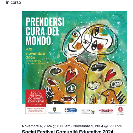
Ricerc
In corso
la
Nav
e
data.
viste
Naviga
Novembre 4, 2024 @ 8:00 am
-
Novembre 9, 2024 @ 5:00 pm
Social Festival Comunità Educative 2024