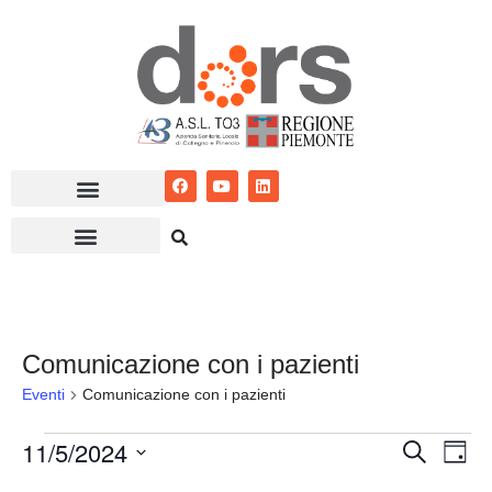
Vai
al
contenuto
Comunicazione con i pazienti
Eventi
Comunicazione con i pazienti
11/5/2024
Eventi
Ev
Cerca
Giorn
Seleziona
Vis