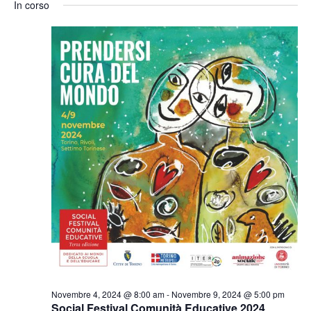
Ricerc
In corso
la
Nav
e
data.
viste
Naviga
Novembre 4, 2024 @ 8:00 am
-
Novembre 9, 2024 @ 5:00 pm
Social Festival Comunità Educative 2024