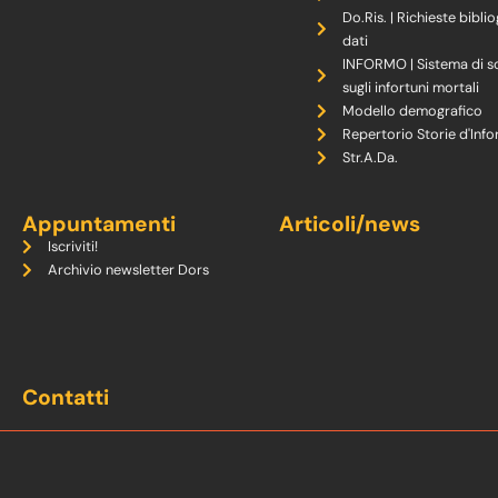
Do.Ris. | Richieste biblio
dati
INFORMO | Sistema di s
sugli infortuni mortali
Modello demografico
Repertorio Storie d'Info
Str.A.Da.
Appuntamenti
Articoli/news
Iscriviti!
Archivio newsletter Dors
Contatti