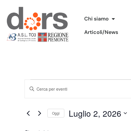
Vai
Chi siamo
al
Articoli/News
contenuto
Eventi
Inserisci
Ricerca
Parola
Chiave.
e
Luglio 2, 2026
Cerca
Oggi
viste
Eventi
Seleziona
per
Navigazione
la