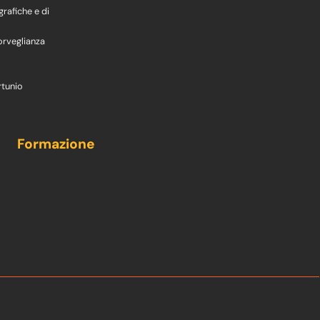
grafiche e di
orveglianza
rtunio
Formazione