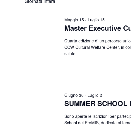
Giornata intera
Parola
data.
Chiave.
Maggio 15
-
Luglio 15
Master Executive Cu
Quarta edizione di un percorso unico 
CCW-Cultural Welfare Center, in coll
salute…
Giugno 30
-
Luglio 2
SUMMER SCHOOL Pro
Sono aperte le iscrizioni per partec
School del ProMIS, dedicata al tema