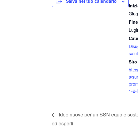
Salva nel tuo calendario
Inizi
Giug
Fine
Lugl
Cate
Disu
salu
Sito
https
s/su
prom
1-2-
Idee nuove per un SSN equo e soste
ed esperti