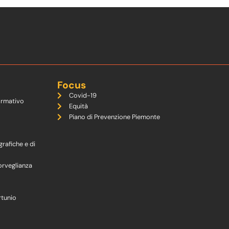
Focus
Covid-19
ormativo
Equità
Piano di Prevenzione Piemonte
grafiche e di
orveglianza
rtunio