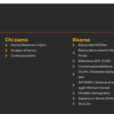
Chi siamo
Risorse
Storia, Missione e Valori
Banca dati MATline
Gruppo di lavoro
Banca dati e sistemi inf
Come lavoriamo
ProSa
Biblioteca SEPI-DORS
Comunicazione&Salute
Do.Ris. | Richieste biblio
dati
INFORMO | Sistema di s
sugli infortuni mortali
Modello demografico
Repertorio Storie d'Info
Str.A.Da.