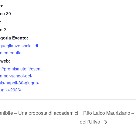
o:
no 30
:
io 2
goria Evento:
guaglianze sociali di
te ed equità
 web:
://promisalute.it/event
mmer-school-del-
is-napoli-30-giugno-
luglio-2026/
nibile – Una proposta di accademici
Rito Laico Mauriziano –
dell’Ulivo