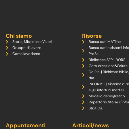
Chi siamo
Risorse
Storia, Missione e Valori
Banca dati MATline
Gruppo di lavoro
Banca dati e sistemi inf
Come lavoriamo
ProSa
Biblioteca SEPI-DORS
Comunicazione&Salute
Do.Ris. | Richieste biblio
dati
INFORMO | Sistema di s
sugli infortuni mortali
Modello demografico
Repertorio Storie d'Info
Str.A.Da.
Appuntamenti
Articoli/news