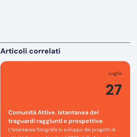
Articoli correlati
Luglio
27
Comunità Attive. Istantanea dei
traguardi raggiunti e prospettive
L’Istantanea fotografa lo sviluppo dei progetti di