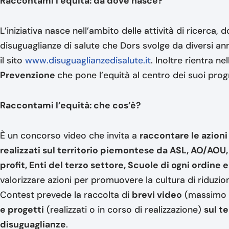
Raccontami l’equità: da dove nasce?
L’iniziativa nasce nell’ambito delle attività di ricerca
disuguaglianze di salute che Dors svolge da diversi anni
il sito
www.disuguaglianzedisalute.it
. Inoltre rientra ne
Prevenzione
che pone l’equità al centro dei suoi pro
Raccontami l’equità: che cos’è?
È un concorso video che invita a
raccontare le azioni 
realizzati sul territorio piemontese da ASL, AO/AOU
profit, Enti del terzo settore, Scuole di ogni ordine 
valorizzare azioni per promuovere la cultura di riduzione
Contest prevede la raccolta di
brevi video
(massimo 5
e progetti
(realizzati o in corso di realizzazione)
sul t
disuguaglianze
.