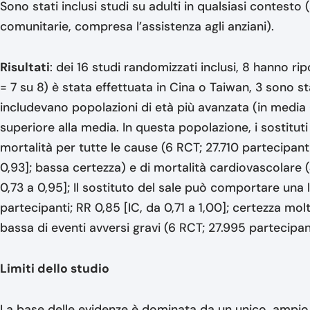
Sono stati inclusi studi su adulti in qualsiasi contesto
comunitarie, compresa l’assistenza agli anziani).
Risultati
: dei 16 studi randomizzati inclusi, 8 hanno rip
= 7 su 8) è stata effettuata in Cina o Taiwan, 3 sono sta
includevano popolazioni di età più avanzata (in media
superiore alla media. In questa popolazione, i sostituti 
mortalità per tutte le cause (6 RCT; 27.710 partecipanti
0,93]; bassa certezza) e di mortalità cardiovascolare 
0,73 a 0,95]; Il sostituto del sale può comportare una
partecipanti; RR 0,85 [IC, da 0,71 a 1,00]; certezza mo
bassa di eventi avversi gravi (6 RCT; 27.995 partecipanti
Limiti dello studio
La base delle evidenze è dominata da un unico, ampio 