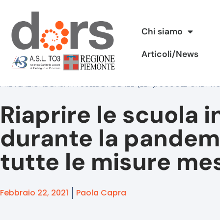
Vai
Chi siamo
al
Articoli/News
contenuto
PREVENZIONE BASATA SULLE EVIDENZE (EBP)
,
SCUOLE CHE PR
Riaprire le scuola i
durante la pandem
tutte le misure mes
Febbraio 22, 2021
Paola Capra