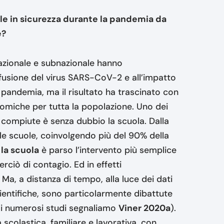
ole in sicurezza durante la pandemia da
e?
nazionale e subnazionale hanno
ffusione del virus SARS-CoV-2 e all’impatto
a pandemia, ma il risultato ha trascinato con
onomiche per tutta la popolazione. Uno dei
 compiute è senza dubbio la scuola. Dalla
le scuole, coinvolgendo più del 90% della
la scuola
è parso l’intervento più semplice
rciò di contagio. Ed in effetti
 Ma, a distanza di tempo, alla luce dei dati
scientifiche, sono particolarmente dibattute
 i numerosi studi segnaliamo
Viner 2020a
).
 scolastica, familiare e lavorativa, con