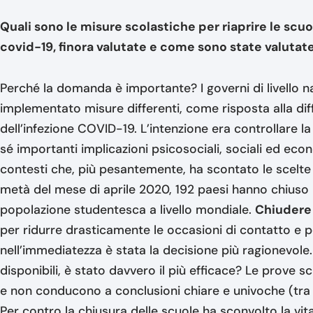
Quali sono le misure scolastiche per riaprire le scu
covid-19, finora valutate e come sono state valutat
Perché la domanda è importante? I governi di livello 
implementato misure differenti, come risposta alla di
dell’infezione COVID-19. L’intenzione era controllare l
sé importanti implicazioni psicosociali, sociali ed ec
contesti che, più pesantemente, ha scontato le scelte
metà del mese di aprile 2020, 192 paesi hanno chiuso 
popolazione studentesca a livello mondiale.
Chiudere 
per ridurre drasticamente le occasioni di contatto e pe
nell’immediatezza è stata la decisione più ragionevole.
disponibili, è stato davvero il più efficace? Le prove 
e non conducono a conclusioni chiare e univoche (tra
Per contro la chiusura delle scuole ha sconvolto la vita