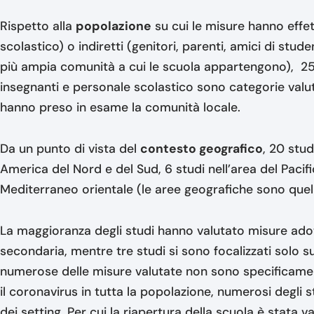
Rispetto alla
popolazione
su cui le misure hanno effett
scolastico) o indiretti (genitori, parenti, amici di stud
più ampia comunità a cui le scuola appartengono), 25 
insegnanti e personale scolastico sono categorie valuta
hanno preso in esame la comunità locale.
Da un punto di vista del
contesto geografico
, 20 stud
America del Nord e del Sud, 6 studi nell’area del Pacif
Mediterraneo orientale (le aree geografiche sono quell
La maggioranza degli studi hanno valutato misure adott
secondaria, mentre tre studi si sono focalizzati solo 
numerose delle misure valutate non sono specificamen
il coronavirus in tutta la popolazione, numerosi degli 
dei setting. Per cui la riapertura della scuola è stata v