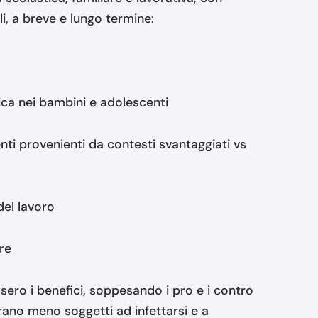
i, a breve e lungo termine:
gica nei bambini e adolescenti
ti provenienti da contesti svantaggiati vs
 del lavoro
re
sero i benefici, soppesando i pro e i contro
rano meno soggetti ad infettarsi e a