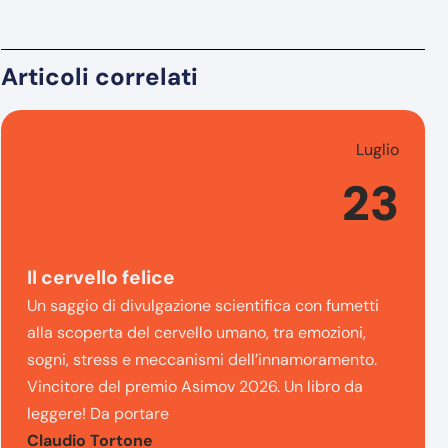
Articoli correlati
Luglio
23
Il cervello felice
Un saggio di divulgazione scientifica con fumetti
alla scoperta del cervello umano, tra emozioni,
sogni, stress e meccanismi dell’innamoramento.
Vincitore del premio Asimov 2026. Un libro da
leggere! Da portare
Claudio Tortone