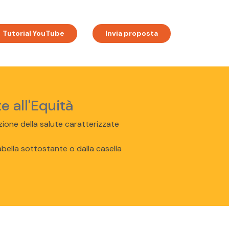
Tutorial YouTube
Invia proposta
e all'Equità
nzione della salute caratterizzate
abella sottostante o dalla casella