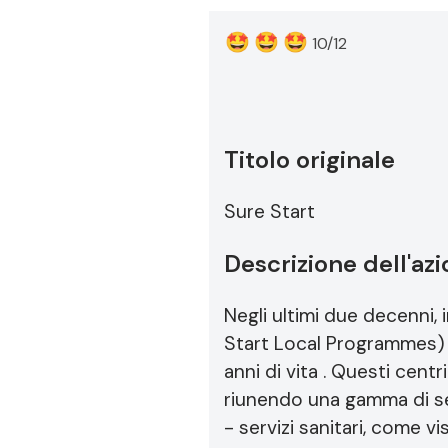
🤩
🤩
🤩
10/12
Titolo originale
Sure Start
Descrizione dell'az
Negli ultimi due decenni, 
Start Local Programmes) s
anni di vita . Questi cent
riunendo una gamma di se
- servizi sanitari, come v