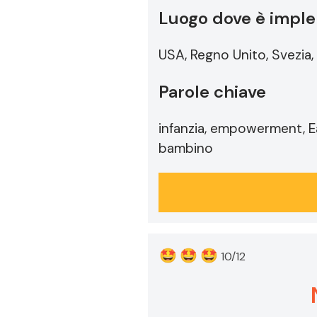
Luogo dove è imple
USA, Regno Unito, Svezia, 
Parole chiave
infanzia, empowerment, E
bambino
🤩
🤩
🤩
10/12