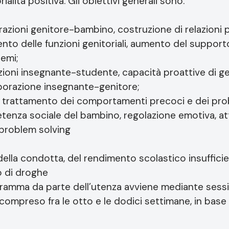
rialità positiva. Gli obiettivi generali sono:
razioni genitore-bambino, costruzione di relazioni p
to delle funzioni genitoriali, aumento del supporto
lemi;
zioni insegnante-studente, capacità proattive di ge
aborazione insegnante-genitore;
e trattamento dei comportamenti precoci e dei prob
nza sociale del bambino, regolazione emotiva, attr
problem solving
della condotta, del rendimento scolastico insufficie
o di droghe
gramma da parte dell’utenza avviene mediante sessi
ompreso fra le otto e le dodici settimane, in base 