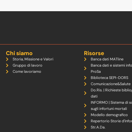
Chi siamo
Risorse
Storia, Missione e Valori
Banca dati MATline
Gruppo di lavoro
Banca dati e sistemi inf
Come lavoriamo
ProSa
Biblioteca SEPI-DORS
Comunicazione&Salute
Do.Ris. | Richieste biblio
dati
INFORMO | Sistema di s
sugli infortuni mortali
Modello demografico
Repertorio Storie d'Info
Str.A.Da.