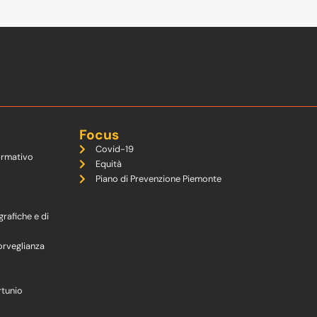
Focus
Covid-19
ormativo
Equità
Piano di Prevenzione Piemonte
grafiche e di
orveglianza
rtunio