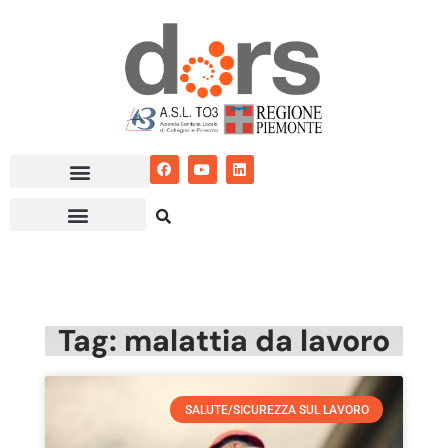
Vai
al
contenuto
Tag: malattia da lavoro
SALUTE/SICUREZZA SUL LAVORO