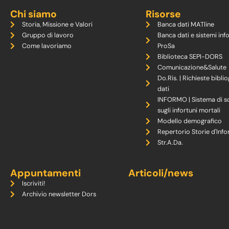
Chi siamo
Risorse
Storia, Missione e Valori
Banca dati MATline
Gruppo di lavoro
Banca dati e sistemi inf
Come lavoriamo
ProSa
Biblioteca SEPI-DORS
Comunicazione&Salute
Do.Ris. | Richieste biblio
dati
INFORMO | Sistema di s
sugli infortuni mortali
Modello demografico
Repertorio Storie d'Info
Str.A.Da.
Appuntamenti
Articoli/news
Iscriviti!
Archivio newsletter Dors