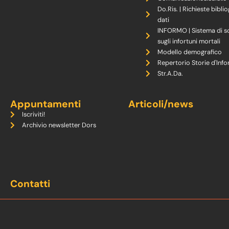
Do.Ris. | Richieste biblio
dati
INFORMO | Sistema di s
sugli infortuni mortali
Modello demografico
Repertorio Storie d'Info
Str.A.Da.
Appuntamenti
Articoli/news
Iscriviti!
Archivio newsletter Dors
Contatti