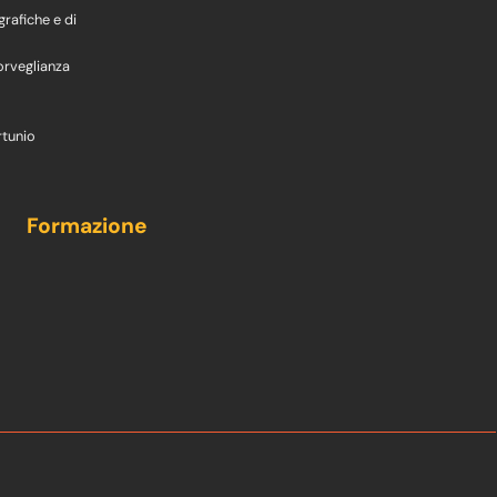
grafiche e di
orveglianza
rtunio
Formazione