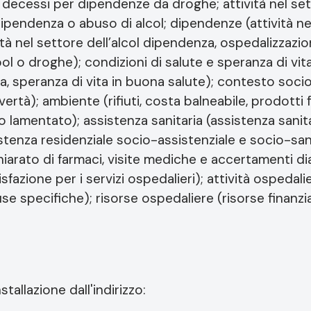
decessi per dipendenze da droghe; attività nel sett
pendenza o abuso di alcol; dipendenze (attività ne
tà nel settore dell’alcol dipendenza, ospedalizzazi
l o droghe); condizioni di salute e speranza di vita
ita, speranza di vita in buona salute); contesto soc
rtà); ambiente (rifiuti, costa balneabile, prodotti f
lamentato); assistenza sanitaria (assistenza sanita
sistenza residenziale socio-assistenziale e socio-sani
iarato di farmaci, visite mediche e accertamenti di
disfazione per i servizi ospedalieri); attività ospeda
e specifiche); risorse ospedaliere (risorse finanzia
tallazione dall'indirizzo: