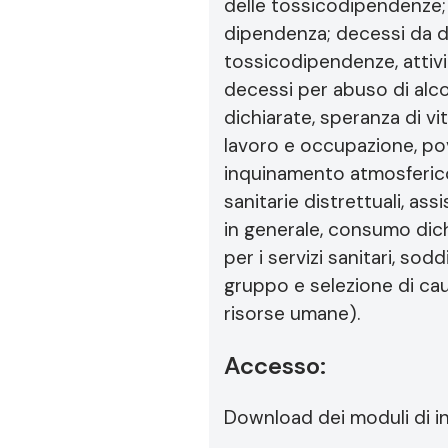
delle tossicodipendenze; 
dipendenza; decessi da di
tossicodipendenze, attivi
decessi per abuso di alcoo
dichiarate, speranza di v
lavoro e occupazione, pove
inquinamento atmosferico 
sanitarie distrettuali, as
in generale, consumo dich
per i servizi sanitari, sod
gruppo e selezione di caus
risorse umane).
Accesso:
Download dei moduli di ins