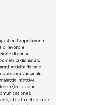
ografico (popolazione
e di lavoro e
zione di cause
pometrici dichiarati,
ati, attività fisica e
coperture vaccinali,
alattie infettive,
denze (limitazioni
 comunicazione);
nili; attività nel settore