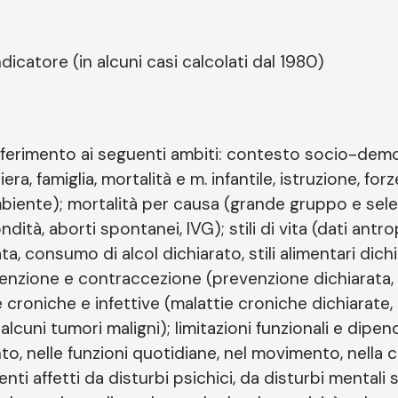
dicatore (in alcuni casi calcolati dal 1980)
riferimento ai seguenti ambiti: contesto socio-dem
ra, famiglia, mortalità e m. infantile, istruzione, forz
biente); mortalità per causa (grande gruppo e sele
ndità, aborti spontanei, IVG); stili di vita (dati antro
a, consumo di alcol dichiarato, stili alimentari dichiar
venzione e contraccezione (prevenzione dichiarata, 
croniche e infettive (malattie croniche dichiarate, m
alcuni tumori maligni); limitazioni funzionali e dipen
to, nelle funzioni quotidiane, nel movimento, nella
ti affetti da disturbi psichici, da disturbi mentali se