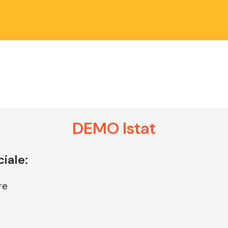
DEMO Istat
iale:
re