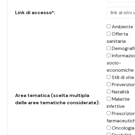
Link di accesso*:
Ambiente
Offerta
sanitaria
Demografi
Informazio
socio-
economiche
Stili di vita
Prevenzio
Natalità
Area tematica (scelta multipla
Malattie
delle aree tematiche considerate):
infettive
Prescrizion
farmaceutic
Oncologia