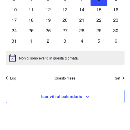
Eventi
eventi
eventi
eventi
eventi
eventi
eventi
eventi
Naviga
0
0
0
0
0
0
0
10
11
12
13
14
15
16
eventi
eventi
eventi
eventi
eventi
eventi
eventi
0
0
0
0
0
0
0
17
18
19
20
21
22
23
eventi
eventi
eventi
eventi
eventi
eventi
eventi
0
0
0
0
0
0
0
24
25
26
27
28
29
30
eventi
eventi
eventi
eventi
eventi
eventi
eventi
0
0
0
0
0
0
0
31
1
2
3
4
5
6
eventi
eventi
eventi
eventi
eventi
eventi
eventi
Non ci sono eventi in questa giornata.
Notice
Lug
Questo mese
Set
Iscriviti al calendario