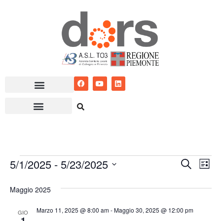
Vai
al
contenuto
5/1/2025
 - 
5/23/2025
Eventi
Ev
Cerca
Lista
Seleziona
Vis
Ricerc
Maggio 2025
la
Nav
e
data.
Marzo 11, 2025 @ 8:00 am
-
Maggio 30, 2025 @ 12:00 pm
GIO
viste
1