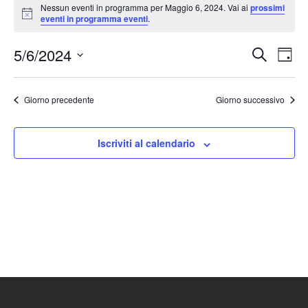
Nessun eventi in programma per Maggio 6, 2024. Vai ai
prossimi
Notice
eventi in programma eventi
.
5/6/2024
Eventi
Ev
Cerca
Giorn
Seleziona
Vis
Ricerc
la
Nav
Giorno precedente
Giorno successivo
e
data.
viste
Iscriviti al calendario
Naviga