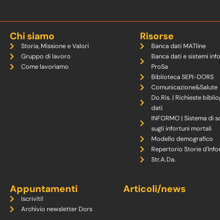
Chi siamo
Risorse
Storia, Missione e Valori
Banca dati MATline
Gruppo di lavoro
Banca dati e sistemi inf
Come lavoriamo
ProSa
Biblioteca SEPI-DORS
Comunicazione&Salute
Do.Ris. | Richieste biblio
dati
INFORMO | Sistema di s
sugli infortuni mortali
Modello demografico
Repertorio Storie d'Info
Str.A.Da.
Appuntamenti
Articoli/news
Iscriviti!
Archivio newsletter Dors