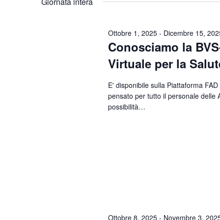
Giornata intera
Parola
data.
Chiave.
Ottobre 1, 2025
-
Dicembre 15, 202
Conosciamo la BVS-P
Virtuale per la Salu
E' disponibile sulla Piattaforma FAD
pensato per tutto il personale delle
possibilità…
Ottobre 8, 2025
-
Novembre 3, 202