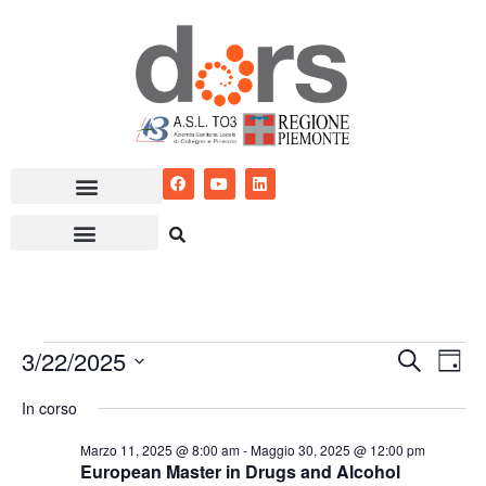
Vai
al
contenuto
3/22/2025
Eventi
Ev
Cerca
Giorn
Seleziona
Vis
Ricerc
In corso
la
Nav
e
data.
Marzo 11, 2025 @ 8:00 am
-
Maggio 30, 2025 @ 12:00 pm
European Master in Drugs and Alcohol
viste