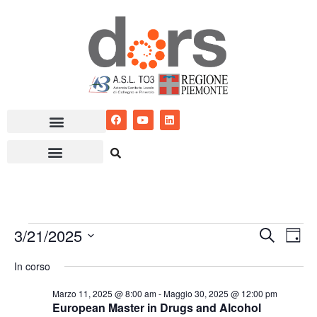
Vai
al
contenuto
3/21/2025
Eventi
Ev
Cerca
Giorn
Seleziona
Vis
Ricerc
In corso
la
Nav
e
data.
Marzo 11, 2025 @ 8:00 am
-
Maggio 30, 2025 @ 12:00 pm
European Master in Drugs and Alcohol
viste