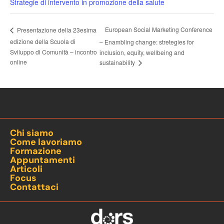
Strategie di intervento in promozione della salute
European Social Marketing Conference
Presentazione della 23esima
edizione della Scuola di
– Enambling change: stretegies for
Sviluppo di Comunità – incontro
inclusion, equity, wellbeing and
online
sustainability
Chi siamo
Come lavoriamo
Formazione
Appuntamenti
Articoli
Focus
Contattaci