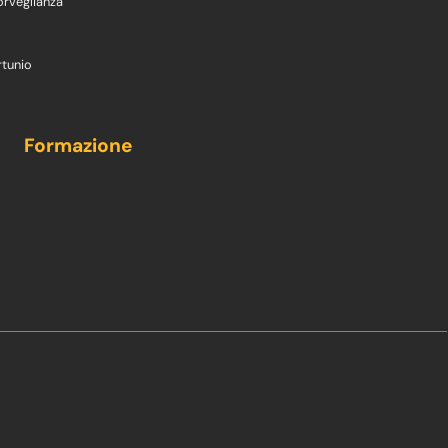
orveglianza
rtunio
Formazione