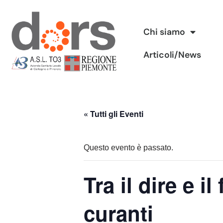
Vai
Chi siamo
al
Articoli/News
contenuto
« Tutti gli Eventi
Questo evento è passato.
Tra il dire e i
curanti