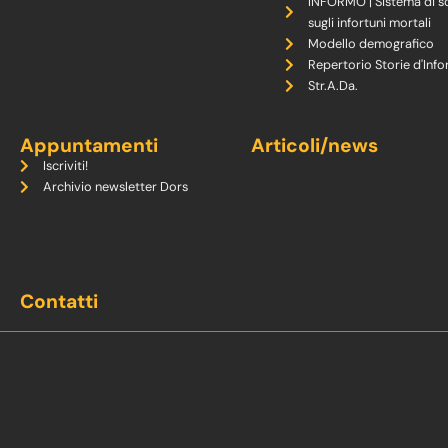
INFORMO | Sistema di s
sugli infortuni mortali
Modello demografico
Repertorio Storie d'Info
Str.A.Da.
Appuntamenti
Articoli/news
Iscriviti!
Archivio newsletter Dors
Contatti