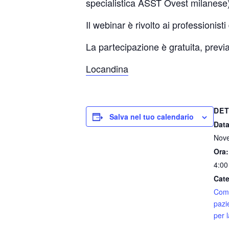
specialistica ASST Ovest milanese)
Il webinar è rivolto ai professionist
La partecipazione è gratuita, previa
Locandina
DET
Salva nel tuo calendario
Data
Nove
Ora:
4:00
Cate
Comu
pazi
per l