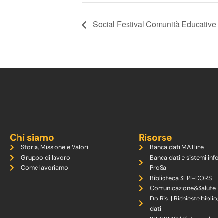
Social Festival Comunità Educative
Chi siamo
Risorse
Storia, Missione e Valori
Banca dati MATline
Gruppo di lavoro
Banca dati e sistemi inf
Come lavoriamo
ProSa
Biblioteca SEPI-DORS
Comunicazione&Salute
Do.Ris. | Richieste biblio
dati