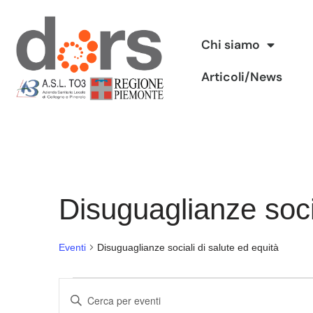
Vai
Chi siamo
al
Articoli/News
contenuto
Disuguaglianze socia
Eventi
Disuguaglianze sociali di salute ed equità
Eventi
Inserisci