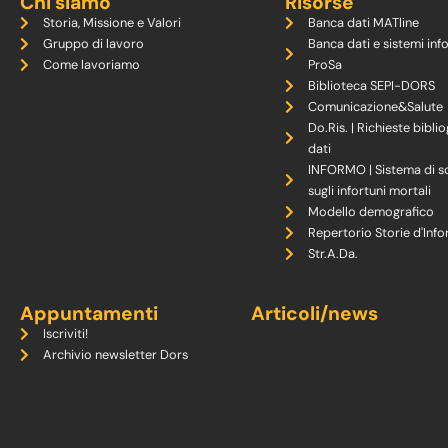
Chi siamo
Risorse
Storia, Missione e Valori
Banca dati MATline
Gruppo di lavoro
Banca dati e sistemi inf
Come lavoriamo
ProSa
Biblioteca SEPI-DORS
Comunicazione&Salute
Do.Ris. | Richieste biblio
dati
INFORMO | Sistema di s
sugli infortuni mortali
Modello demografico
Repertorio Storie d'Info
Str.A.Da.
Appuntamenti
Articoli/news
Iscriviti!
Archivio newsletter Dors