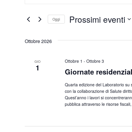
Ricerca
Parola
Chiave.
e
Prossimi eventi
Cerca
Oggi
viste
Eventi
Seleziona
per
Navigazione
la
Ottobre 2026
Parola
data.
Chiave.
Ottobre 1
-
Ottobre 3
GIO
1
Giornate residenziali
Quarta edizione del Laboratorio su s
con la collaborazione di Salute diri
Quest’anno i lavori si concentrerann
pubblica attraverso le risorse fiscal