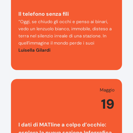
Il telefono senza fili
“Oggi, se chiudo gli occhi e penso ai binari,
vedo un lenzuolo bianco, immobile, disteso a
terra nel silenzio irreale di una stazione. In
quell’immagine il mondo perde i suoi
Luisella Gilardi
Maggio
19
I dati di MATline a colpo d’occhio:
esplora la nuova sezione Infografica