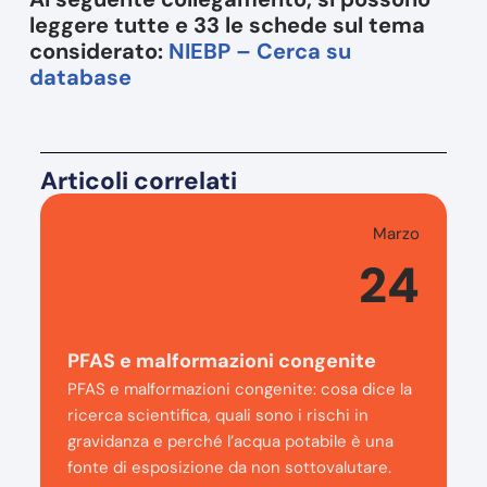
leggere tutte e 33 le schede sul tema
considerato:
NIEBP – Cerca su
database
Articoli correlati
Marzo
24
PFAS e malformazioni congenite
PFAS e malformazioni congenite: cosa dice la
ricerca scientifica, quali sono i rischi in
gravidanza e perché l’acqua potabile è una
fonte di esposizione da non sottovalutare.