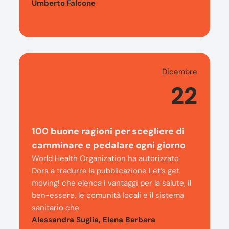
Umberto Falcone
Dicembre
22
100 buone ragioni per scegliere di
camminare e pedalare ogni giorno
World Health Organization ha autorizzato
Dors a tradurre la pubblicazione Let’s get
moving! che elenca i vantaggi per la salute, il
ben-essere, le comunità locali e il sistema
sanitario che
Alessandra Suglia, Elena Barbera