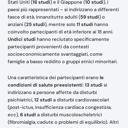
Stati Uniti (
16 studi
) e il Giappone (
10 studi
), i
paesi più rappresentati – si indirizzano a differenti
fasce di età, innanzitutto adulti (
59 studi
) o
anziani (
25 studi
), mentre solo
11 studi
hanno
coinvolto partecipanti di età inferiore ai 18 anni.
Undici studi
hanno reclutato specificamente
partecipanti provenienti da contesti
socioeconomicamente svantaggiati, come
famiglie a basso reddito o gruppi etnici minoritari.
Una caratteristica dei partecipanti erano
le
condizioni di salute preesistenti
:
13 studi
si
indirizzano a persone affette da disturbi
psichiatrici,
12 studi
a disturbi cardiovascolari
(post-ictus, insufficienza cardiaca congestizia,
ecc),
6 studi
a disturbi muscoloscheletrici
(fibromialgia, cadute o problemi di equilibrio). Altri