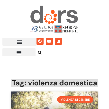
Vai
al
contenuto
Tag: violenza domestica
VIOLENZA DI GENERE