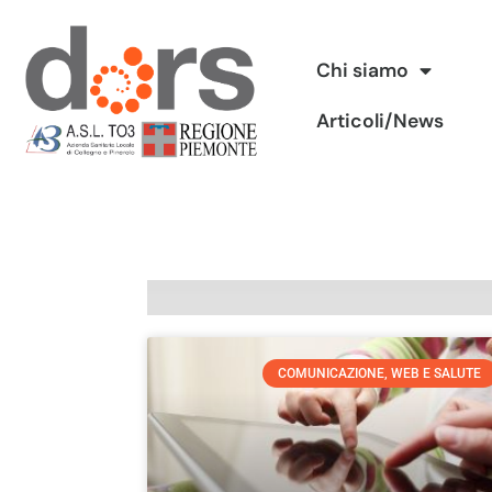
Vai
Chi siamo
al
Articoli/News
contenuto
COMUNICAZIONE, WEB E SALUTE