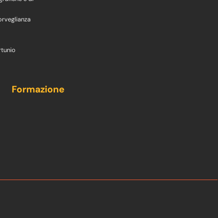
orveglianza
rtunio
Formazione