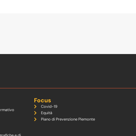
Focus
Covid-19
ormativo
Equità
Piano di Prevenzione Piemonte
grafiche e di