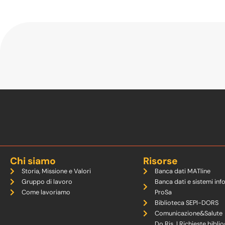
Chi siamo
Risorse
Storia, Missione e Valori
Banca dati MATline
Gruppo di lavoro
Banca dati e sistemi inf
Come lavoriamo
ProSa
Biblioteca SEPI-DORS
Comunicazione&Salute
Do.Ris. | Richieste biblio