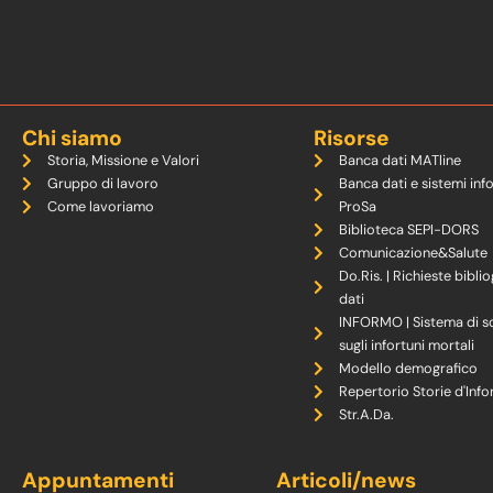
Chi siamo
Risorse
Storia, Missione e Valori
Banca dati MATline
Gruppo di lavoro
Banca dati e sistemi inf
Come lavoriamo
ProSa
Biblioteca SEPI-DORS
Comunicazione&Salute
Do.Ris. | Richieste biblio
dati
INFORMO | Sistema di s
sugli infortuni mortali
Modello demografico
Repertorio Storie d'Info
Str.A.Da.
Appuntamenti
Articoli/news