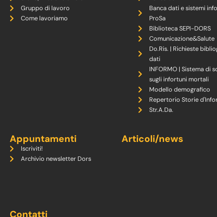
Gruppo di lavoro
Banca dati e sistemi inf
Come lavoriamo
ProSa
Biblioteca SEPI-DORS
Comunicazione&Salute
Do.Ris. | Richieste biblio
dati
INFORMO | Sistema di s
sugli infortuni mortali
Modello demografico
Repertorio Storie d'Info
Str.A.Da.
Appuntamenti
Articoli/news
Iscriviti!
Archivio newsletter Dors
Contatti