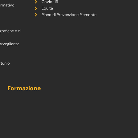
Covid-19
ormativo
Equità
Piano di Prevenzione Piemonte
grafiche e di
orveglianza
rtunio
Formazione