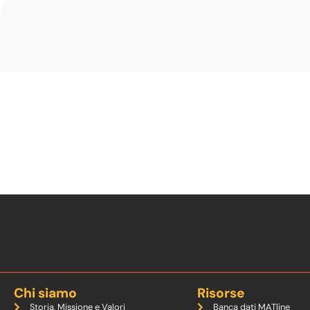
Chi siamo
Risorse
Storia, Missione e Valori
Banca dati MATline