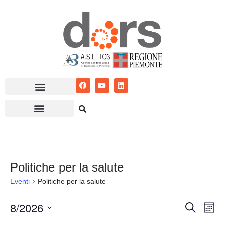
Vai
al
contenuto
Politiche per la salute
Eventi
Politiche per la salute
8/2026
Eventi
Ev
Cerca
Mese
Seleziona
Vis