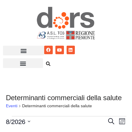
Vai
al
contenuto
Determinanti commerciali della salute
Eventi
Determinanti commerciali della salute
8/2026
Eventi
Ev
Cerca
Mese
Seleziona
Vis