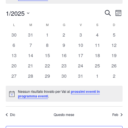
1/2025
Eventi
Ev
Cerca
Mese
Seleziona
Vis
Ricerc
L
M
M
G
V
S
D
Calendario
la
Nav
e
0
0
0
0
0
0
0
30
31
1
2
3
4
5
data.
di
eventi
eventi
eventi
eventi
eventi
eventi
eventi
viste
0
0
0
0
0
0
0
6
7
8
9
10
11
12
Eventi
eventi
eventi
eventi
eventi
eventi
eventi
eventi
Naviga
0
0
0
0
0
0
0
13
14
15
16
17
18
19
eventi
eventi
eventi
eventi
eventi
eventi
eventi
0
0
0
0
0
0
0
20
21
22
23
24
25
26
eventi
eventi
eventi
eventi
eventi
eventi
eventi
0
0
0
0
0
0
0
27
28
29
30
31
1
2
eventi
eventi
eventi
eventi
eventi
eventi
eventi
Nessun risultato trovato per Vai ai
prossimi eventi in
Notice
programma eventi
.
Dic
Questo mese
Feb