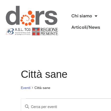
Vai
Chi siamo
al
Articoli/News
contenuto
Città sane
Eventi
Città sane
Eventi
Inserisci