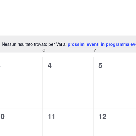
Nessun risultato trovato per Vai ai
prossimi eventi in programma ev
Notice
G
V
0
0
0
3
4
5
venti,
eventi,
eventi,
0
0
0
10
11
12
venti,
eventi,
eventi,