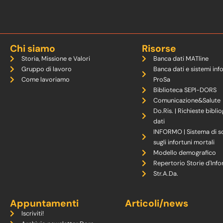
Chi siamo
Risorse
Storia, Missione e Valori
Banca dati MATline
Gruppo di lavoro
Banca dati e sistemi inf
Come lavoriamo
ProSa
Biblioteca SEPI-DORS
Comunicazione&Salute
Do.Ris. | Richieste biblio
dati
INFORMO | Sistema di s
sugli infortuni mortali
Modello demografico
Repertorio Storie d'Info
Str.A.Da.
Appuntamenti
Articoli/news
Iscriviti!