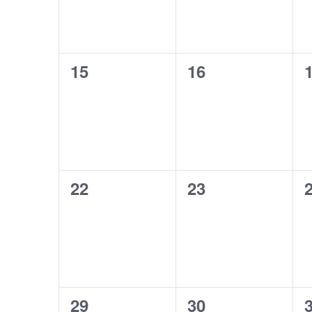
0
0
15
16
eventi,
eventi,
e
0
0
22
23
eventi,
eventi,
e
0
0
29
30