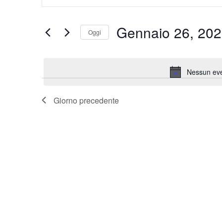
Ricerca
Parola
Chiave.
e
Gennaio 26, 20
Cerca
Oggi
viste
Eventi
Seleziona
per
Navigazione
la
Parola
Nessun eve
data.
Chiave.
Giorno precedente