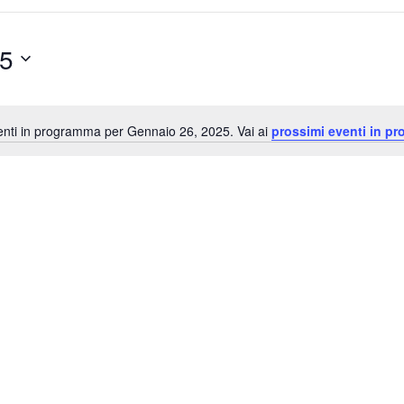
25
nti in programma per Gennaio 26, 2025. Vai ai
prossimi eventi in p
Notice