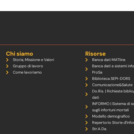
Chi siamo
Risorse
Storia, Missione e Valori
Banca dati MATline
Gruppo di lavoro
Banca dati e sistemi inf
Come lavoriamo
ProSa
Biblioteca SEPI-DORS
Comunicazione&Salute
Do.Ris. | Richieste biblio
dati
INFORMO | Sistema di s
sugli infortuni mortali
Modello demografico
Repertorio Storie d'Info
Str.A.Da.