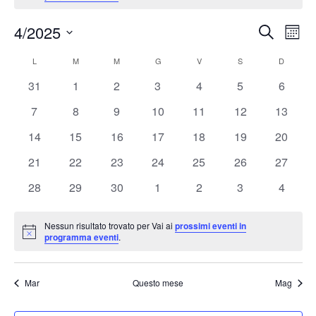
4/2025
Eventi
Ev
Cerca
Mese
Seleziona
Vis
Ricerc
L
M
M
G
V
S
D
Calendario
la
Nav
e
0
0
0
0
0
0
0
31
1
2
3
4
5
6
data.
di
eventi
eventi
eventi
eventi
eventi
eventi
eventi
viste
0
0
0
0
0
0
0
7
8
9
10
11
12
13
Eventi
eventi
eventi
eventi
eventi
eventi
eventi
eventi
Naviga
0
0
0
0
0
0
0
14
15
16
17
18
19
20
eventi
eventi
eventi
eventi
eventi
eventi
eventi
0
0
0
0
0
0
0
21
22
23
24
25
26
27
eventi
eventi
eventi
eventi
eventi
eventi
eventi
0
0
0
0
0
0
0
28
29
30
1
2
3
4
eventi
eventi
eventi
eventi
eventi
eventi
eventi
Nessun risultato trovato per Vai ai
prossimi eventi in
Notice
programma eventi
.
Mar
Questo mese
Mag