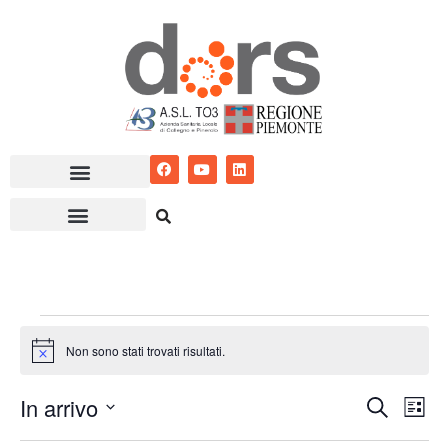
Vai
al
contenuto
Non sono stati trovati risultati.
Notice
In arrivo
Eventi
Ev
Cerca
Lista
Seleziona
Vis
Ricerc