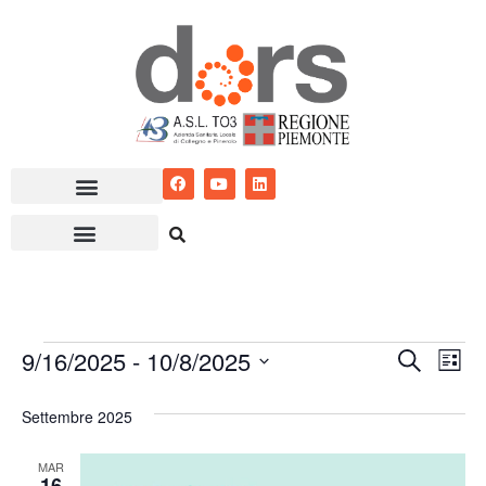
Vai
al
contenuto
9/16/2025
 - 
10/8/2025
Eventi
Ev
Cerca
Lista
Seleziona
Vis
Ricerc
Settembre 2025
la
Nav
e
data.
MAR
viste
16