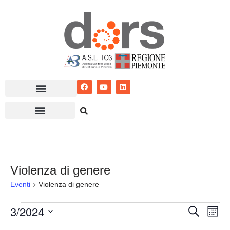
Vai
al
contenuto
Violenza di genere
Eventi
Violenza di genere
3/2024
Eventi
Ev
Cerca
Mese
Seleziona
Vis