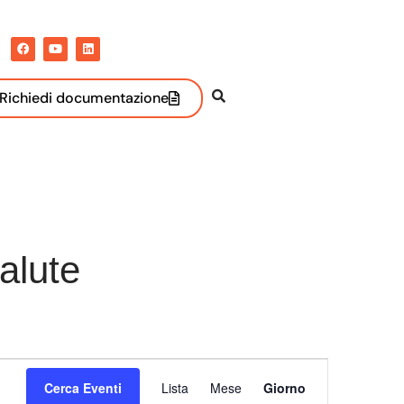
Richiedi documentazione
alute
Evento
Cerca Eventi
Lista
Mese
Giorno