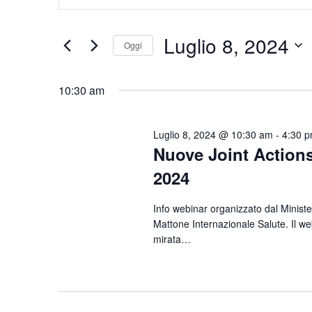
Ricerca
Parola
Chiave.
e
Luglio 8, 2024
Cerca
Oggi
viste
Eventi
Seleziona
per
Navigazione
la
10:30 am
Parola
data.
Chiave.
Luglio 8, 2024 @ 10:30 am
-
4:30 
Nuove Joint Action
2024
Info webinar organizzato dal Ministe
Mattone Internazionale Salute. Il we
mirata…