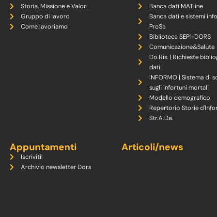
Storia, Missione e Valori
Banca dati MATline
Gruppo di lavoro
Banca dati e sistemi inf
Come lavoriamo
ProSa
Biblioteca SEPI-DORS
Comunicazione&Salute
Do.Ris. | Richieste biblio
dati
INFORMO | Sistema di s
sugli infortuni mortali
Modello demografico
Repertorio Storie d'Info
Str.A.Da.
Appuntamenti
Articoli/news
Iscriviti!
Archivio newsletter Dors