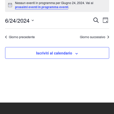
Nessun eventi in programma per Giugno 24, 2024. Vai ai
Notice
prossimi eventi in programma eventi
.
6/24/2024
Eventi
Ev
Cerca
Giorn
Seleziona
Vis
Ricerc
la
Nav
Giorno precedente
Giorno successivo
e
data.
viste
Iscriviti al calendario
Naviga