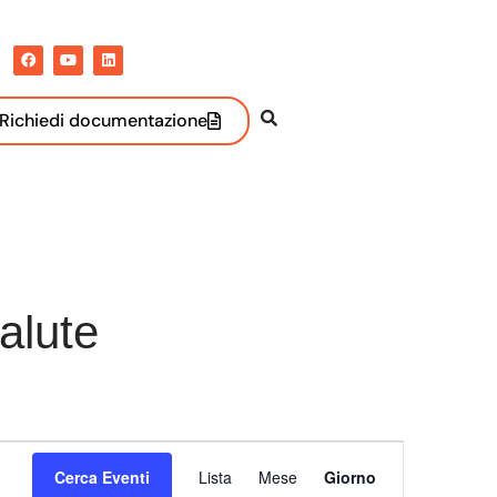
Richiedi documentazione
alute
Evento
Cerca Eventi
Lista
Mese
Giorno