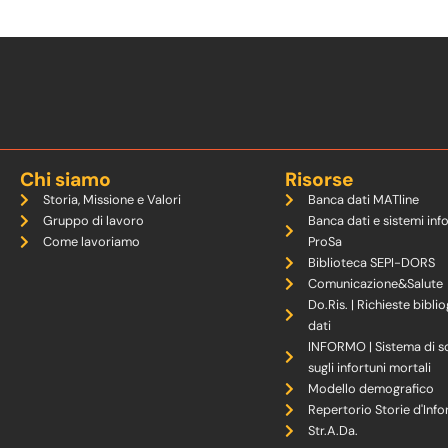
Chi siamo
Risorse
Storia, Missione e Valori
Banca dati MATline
Gruppo di lavoro
Banca dati e sistemi inf
Come lavoriamo
ProSa
Biblioteca SEPI-DORS
Comunicazione&Salute
Do.Ris. | Richieste biblio
dati
INFORMO | Sistema di s
sugli infortuni mortali
Modello demografico
Repertorio Storie d'Info
Str.A.Da.