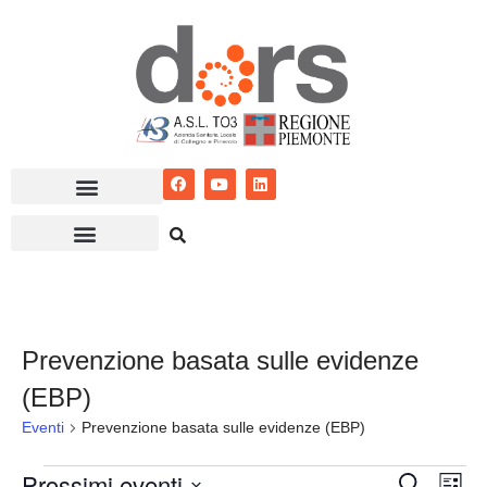
Vai
al
contenuto
Prevenzione basata sulle evidenze
(EBP)
Eventi
Prevenzione basata sulle evidenze (EBP)
Prossimi eventi
Eventi
Ev
Cerca