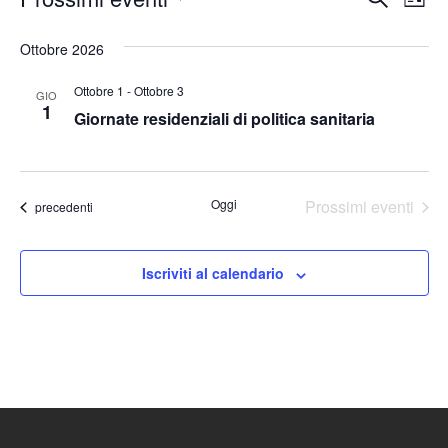
Lista
Seleziona
Vis
Ricerc
Ottobre 2026
la
Nav
e
data.
Ottobre 1
-
Ottobre 3
GIO
viste
1
Giornate residenziali di politica sanitaria
Naviga
Oggi
Prossimi eventi
Eventi
precedenti
Iscriviti al calendario