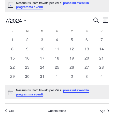
Nessun risultato trovato per Vai ai
prossimi eventi in
Notice
programma eventi
.
7/2024
Eventi
Ev
Cerca
Mese
Seleziona
Vis
Ricerc
L
M
M
G
V
S
D
Calendario
la
Nav
e
0
0
0
0
0
0
0
1
2
3
4
5
6
7
data.
di
eventi
eventi
eventi
eventi
eventi
eventi
eventi
viste
0
0
0
0
0
0
0
8
9
10
11
12
13
14
Eventi
eventi
eventi
eventi
eventi
eventi
eventi
eventi
Naviga
0
0
0
0
0
0
0
15
16
17
18
19
20
21
eventi
eventi
eventi
eventi
eventi
eventi
eventi
0
0
0
0
0
0
0
22
23
24
25
26
27
28
eventi
eventi
eventi
eventi
eventi
eventi
eventi
0
0
0
0
0
0
0
29
30
31
1
2
3
4
eventi
eventi
eventi
eventi
eventi
eventi
eventi
Nessun risultato trovato per Vai ai
prossimi eventi in
Notice
programma eventi
.
Giu
Questo mese
Ago