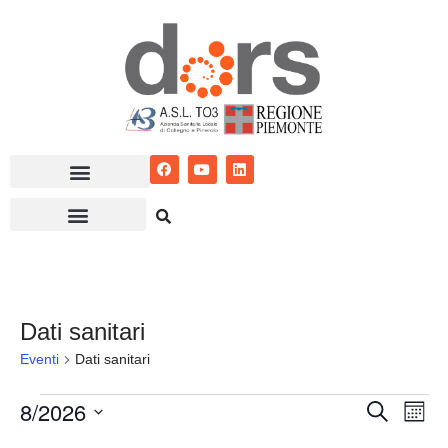
Vai
al
contenuto
Dati sanitari
Eventi
Dati sanitari
8/2026
Eventi
Ev
Cerca
Mese
Seleziona
Vis