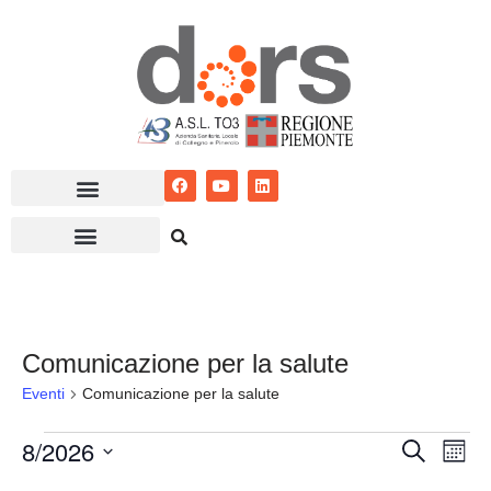
Vai
al
contenuto
Comunicazione per la salute
Eventi
Comunicazione per la salute
8/2026
Eventi
Ev
Cerca
Mese
Seleziona
Vis