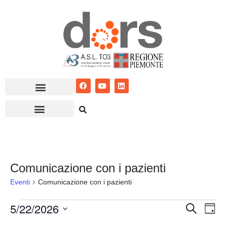
Vai
al
contenuto
Comunicazione con i pazienti
Eventi
Comunicazione con i pazienti
5/22/2026
Eventi
Ev
Cerca
Giorn
Seleziona
Vis