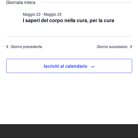
Ricerc
Giornata intera
la
Nav
e
data.
Maggio 22
-
Maggio 23
I saperi del corpo nella cura, per la cura
viste
Naviga
Giorno precedente
Giorno successivo
Iscriviti al calendario