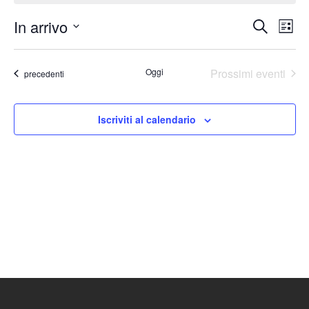
In arrivo
Eventi
Ev
Cerca
Lista
Seleziona
Vis
Ricerc
la
Nav
Oggi
Prossimi eventi
Eventi
e
precedenti
data.
viste
Iscriviti al calendario
Naviga