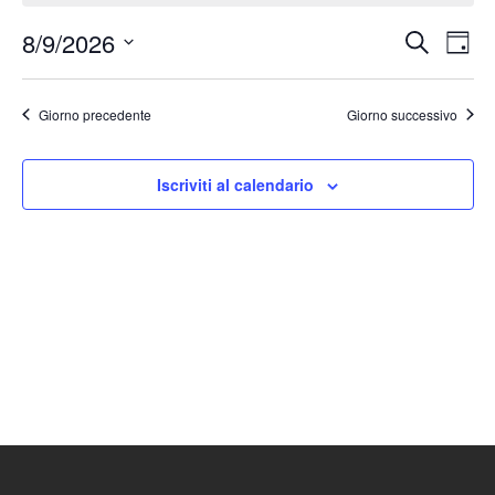
8/9/2026
Eventi
Ev
Cerca
Giorn
Seleziona
Vis
Ricerc
la
Nav
Giorno precedente
Giorno successivo
e
data.
viste
Iscriviti al calendario
Naviga